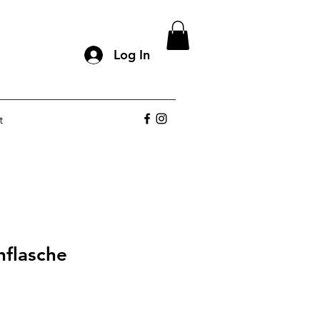
Log In
t
hflasche