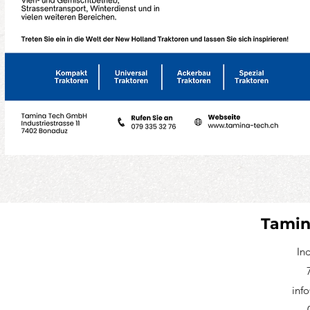
Tamin
In
inf