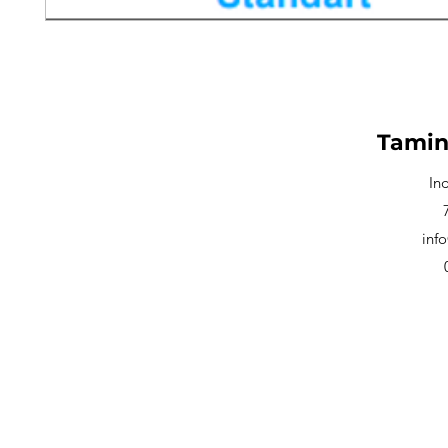
Tamin
In
inf