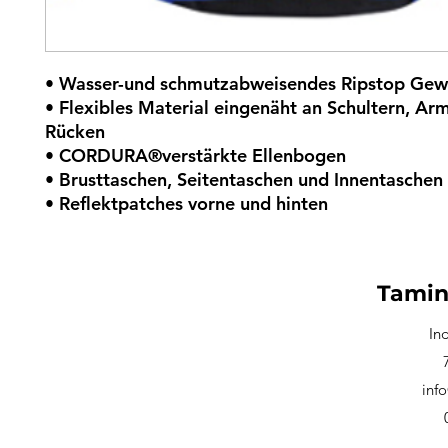
• Wasser-und schmutzabweisendes Ripstop Ge
• Flexibles Material eingenäht an Schultern, Ar
Rücken
• CORDURA®verstärkte Ellenbogen
• Brusttaschen, Seitentaschen und Innentaschen
• Reflektpatches vorne und hinten
Tamin
In
inf