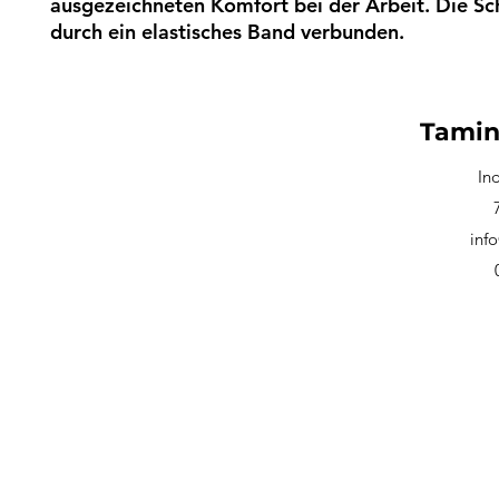
ausgezeichneten Komfort bei der Arbeit. Die Sc
durch ein elastisches Band verbunden.
Tamin
In
inf